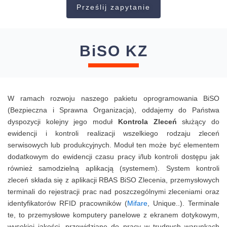
Prześlij zapytanie
BiSO KZ
W ramach rozwoju naszego pakietu oprogramowania BiSO
(Bezpieczna i Sprawna Organizacja), oddajemy do Państwa
dyspozycji kolejny jego moduł
Kontrola Zleceń
służący do
ewidencji i kontroli realizacji wszelkiego rodzaju zleceń
serwisowych lub produkcyjnych. Moduł ten może być elementem
dodatkowym do ewidencji czasu pracy i/lub kontroli dostępu jak
również samodzielną aplikacją (systemem). System kontroli
zleceń składa się z aplikacji RBAS BiSO Zlecenia, przemysłowych
terminali do rejestracji prac nad poszczególnymi zleceniami oraz
identyfikatorów RFID pracowników (
Mifare
, Unique..). Terminale
te, to przemysłowe komputery panelowe z ekranem dotykowym,
wysokiej jakości, przewidziane do pracy w trudnych warunkach