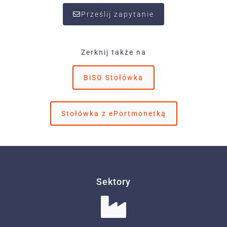
Prześlij zapytanie
Zerknij także na
BiSO Stołówka
Stołówka z ePortmonetką
Sektory