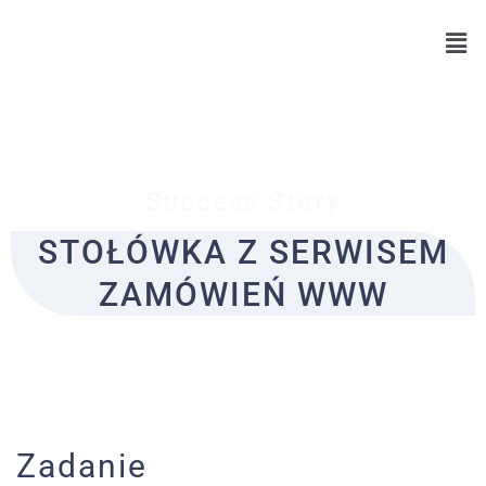
Skip
to
content
Success Story
STOŁÓWKA Z SERWISEM
ZAMÓWIEŃ WWW
Zadanie