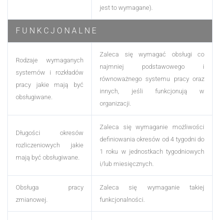
jest to wymagane).
F U N K C J O N A L N E
Zaleca się wymagać obsługi co
Rodzaje wymaganych
najmniej podstawowego i
systemów i rozkładów
równoważnego systemu pracy oraz
pracy jakie mają być
innych, jeśli funkcjonują w
obsługiwane.
organizacji.
Zaleca się wymaganie możliwości
Długości okresów
definiowania okresów od 4 tygodni do
rozliczeniowych jakie
1 roku w jednostkach tygodniowych
mają być obsługiwane.
i/lub miesięcznych.
Obsługa pracy
Zaleca się wymaganie takiej
zmianowej.
funkcjonalności.