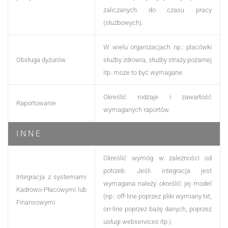
zaliczanych do czasu pracy
(służbowych).
W wielu organizacjach np.: placówki
Obsługa dyżurów
służby zdrowia, służby straży pożarnej
itp. może to być wymagane.
Określić rodzaje i zawartość
Raportowanie
wymaganych raportów.
I N N E
Określić wymóg w zależności od
potrzeb. Jeśli integracja jest
Integracja z systemami
wymagana należy określić jej model
Kadrowo-Płacowymi lub
(np.: off-line poprzez pliki wymiany txt,
Finansowymi
on-line poprzez bazę danych, poprzez
usługi webservices itp.)