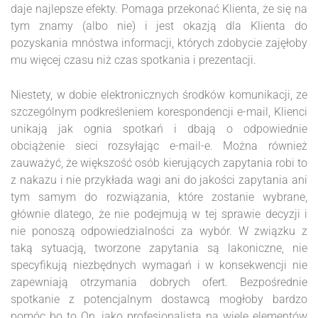
daje najlepsze efekty. Pomaga przekonać Klienta, że się na
tym znamy (albo nie) i jest okazją dla Klienta do
pozyskania mnóstwa informacji, których zdobycie zajęłoby
mu więcej czasu niż czas spotkania i prezentacji.
Niestety, w dobie elektronicznych środków komunikacji, ze
szczególnym podkreśleniem korespondencji e-mail, Klienci
unikają jak ognia spotkań i dbają o odpowiednie
obciążenie sieci rozsyłając e-mail-e. Można również
zauważyć, że większość osób kierujących zapytania robi to
z nakazu i nie przykłada wagi ani do jakości zapytania ani
tym samym do rozwiązania, które zostanie wybrane,
głównie dlatego, że nie podejmują w tej sprawie decyzji i
nie ponoszą odpowiedzialności za wybór. W związku z
taką sytuacją, tworzone zapytania są lakoniczne, nie
specyfikują niezbędnych wymagań i w konsekwencji nie
zapewniają otrzymania dobrych ofert. Bezpośrednie
spotkanie z potencjalnym dostawcą mogłoby bardzo
pomóc bo to On, jako profesjonalista na wiele elementów