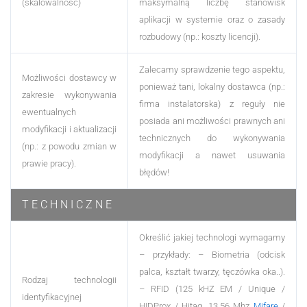
(skalowalność)
maksymalną liczbę stanowisk
aplikacji w systemie oraz o zasady
rozbudowy (np.: koszty licencji).
Zalecamy sprawdzenie tego aspektu,
Możliwości dostawcy w
ponieważ tani, lokalny dostawca (np.:
zakresie wykonywania
firma instalatorska) z reguły nie
ewentualnych
posiada ani możliwości prawnych ani
modyfikacji i aktualizacji
technicznych do wykonywania
(np.: z powodu zmian w
modyfikacji a nawet usuwania
prawie pracy).
błędów!
T E C H N I C Z N E
Określić jakiej technologi wymagamy
– przykłady:
– Biometria (odcisk
palca, kształt twarzy, tęczówka oka..).
Rodzaj technologii
– RFID (125 kHZ EM / Unique /
identyfikacyjnej
HIDProx / Hitag, 13.56 Mhz
Mifare
/