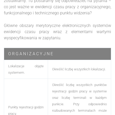
zostawiamy. Tu postaramy się odpowiedzieć na pytania –
co jest ważne w ewidencji czasu pracy z organizacyjnego,
funkcjonalnego i technicznego punktu widzenia?
Główne obszary merytoryczne elektronicznych systemów
ewidencji czasu pracy wraz z elementami wartymi
wyspecyfikowania w zapytaniu.
O R G A N I Z A C Y J N E
Lokalizacje objęte
Określić liczbę wszystkich lokalizacji.
systemem.
Określić liczbę wszystkich punktów
rejestracji godzin pracy w systemie
oraz liczbę terminali w każdym
punkcie. Przy odpowiednio
Punkty rejestracji godzin
rozbudowanych terminalach może
pracy.