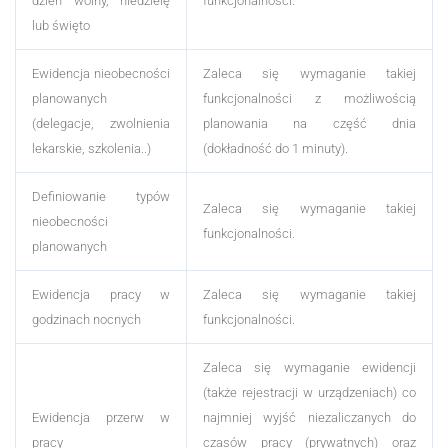
dzień wolny, niedzielę
funkcjonalności.
lub święto
Ewidencja nieobecności
Zaleca się wymaganie takiej
planowanych
funkcjonalności z możliwością
(delegacje, zwolnienia
planowania na część dnia
lekarskie, szkolenia..)
(dokładność do 1 minuty).
Definiowanie typów
Zaleca się wymaganie takiej
nieobecności
funkcjonalności.
planowanych
Ewidencja pracy w
Zaleca się wymaganie takiej
godzinach nocnych
funkcjonalności.
Zaleca się wymaganie ewidencji
(także rejestracji w urządzeniach) co
Ewidencja przerw w
najmniej wyjść niezaliczanych do
pracy
czasów pracy (prywatnych) oraz