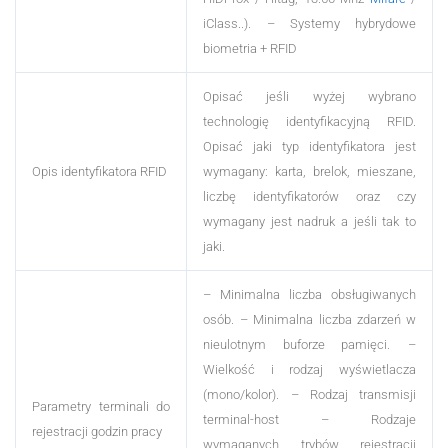
iClass..).
– Systemy hybrydowe
biometria + RFID
Opisać jeśli wyżej wybrano
technologię identyfikacyjną RFID.
Opisać jaki typ identyfikatora jest
Opis identyfikatora RFID
wymagany: karta, brelok, mieszane,
liczbę identyfikatorów oraz czy
wymagany jest nadruk a jeśli tak to
jaki.
– Minimalna liczba obsługiwanych
osób.
– Minimalna liczba zdarzeń w
nieulotnym buforze pamięci.
–
Wielkość i rodzaj wyświetlacza
(mono/kolor).
– Rodzaj transmisji
Parametry terminali do
terminal-host
– Rodzaje
rejestracji godzin pracy
wymaganych trybów rejestracji