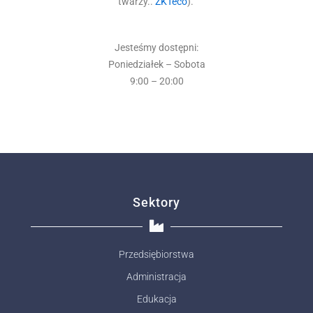
twarzy..
ZKTeco
).
Jesteśmy dostępni:
Poniedziałek – Sobota
9:00 – 20:00
Sektory
Przedsiębiorstwa
Administracja
Edukacja