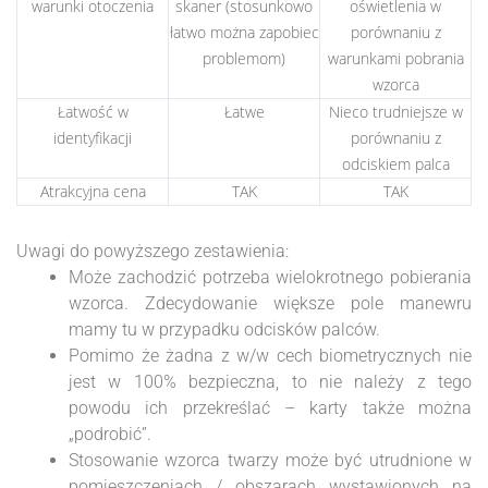
warunki otoczenia
skaner (stosunkowo
oświetlenia w
łatwo można zapobiec
porównaniu z
problemom)
warunkami pobrania
wzorca
Łatwość w
Łatwe
Nieco trudniejsze w
identyfikacji
porównaniu z
odciskiem palca
Atrakcyjna cena
TAK
TAK
Uwagi do powyższego zestawienia:
Może zachodzić potrzeba wielokrotnego pobierania
wzorca. Zdecydowanie większe pole manewru
mamy tu w przypadku odcisków palców.
Pomimo że żadna z w/w cech biometrycznych nie
jest w 100% bezpieczna, to nie należy z tego
powodu ich przekreślać – karty także można
„podrobić”.
Stosowanie wzorca twarzy może być utrudnione w
pomieszczeniach / obszarach wystawionych na