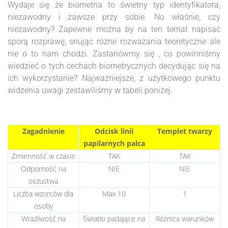
Wydaje się że biometria to świetny typ identyfikatora,
niezawodny i zawsze przy sobie. No właśnie, czy
niezawodny? Zapewne można by na ten temat napisać
sporą rozprawę, snując różne rozważania teoretyczne ale
nie o to nam chodzi. Zastanówmy się , co powinniśmy
wiedzieć o tych cechach biometrycznych decydując się na
ich wykorzystanie? Najważniejsze, z użytkowego punktu
widzenia uwagi zestawiliśmy w tabeli poniżej.
Zagadnienie
Odcisk linii
Templet twarzy
papilarnych palca
Zmienność w czasie
TAK
TAK
Odporność na
NIE
NIE
oszustwa
Liczba wzorców dla
Max 10
1
osoby
Wrażliwość na
Światło padające na
Różnica warunków